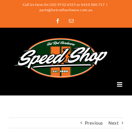
Skip
Call Us Now On (03) 9752 6555 or 0410 500 717
|
parts@hotrodhardware.com.au
to
Facebook
Email
content
Previous
Next