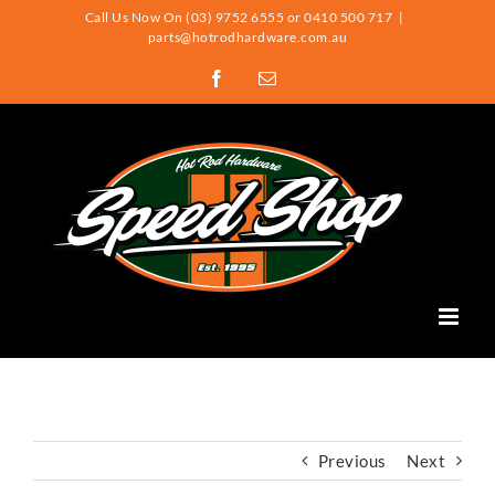
Skip
Call Us Now On (03) 9752 6555 or 0410 500 717
|
parts@hotrodhardware.com.au
to
Facebook
Email
content
Previous
Next