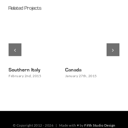
Related Projects
Ja
Jan
Southern Italy
Canada
February 2nd, 2015
January 27th, 2015
© Copyright 2012 -
2026 | Made with ♥ by
Fifth Studio Design